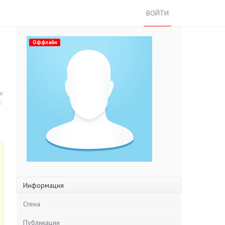
ВОЙТИ
Оффлайн
нг
Информация
Стена
Публикации