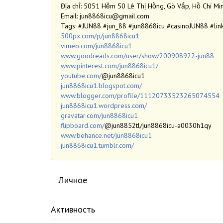
Địa chỉ: 5051 Hẻm 50 Lê Thị Hồng, Gò Vấp, Hồ Chí Mi
Email: jun8868icu@gmail.com
Tags: #JUN88 #jun_88 #jun8868icu #casinoJUN88 #li
500px.com/p/jun8868icu1
vimeo.com/jun8868icu1
www.goodreads.com/user/show/200908922-jun88
www.pinterest.com/jun8868icu1/
youtube.com/
@jun8868icu1
jun8868icu1.blogspot.com/
www.blogger.com/profile/11120733523265074554
jun8868icu1.wordpress.com/
gravatar.com/jun8868icu1
flipboard.com/
@jun8852tl/jun8868icu-a0030h1qy
www.behance.net/jun8868icu1
jun8868icu1.tumblr.com/
Личное
Активность