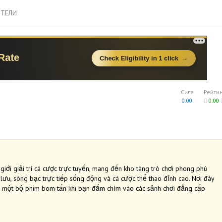
ТЕЛИ
Сила
Рейти
0.00
0.00
iới giải trí cá cược trực tuyến, mang đến kho tàng trò chơi phong phú
lưu, sòng bạc trực tiếp sống động và cá cược thể thao đỉnh cao. Nơi đây
hư một bộ phim bom tấn khi bạn đắm chìm vào các sảnh chơi đẳng cấp