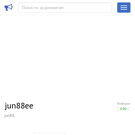
jun88ee
Рейтинг
0.00
jun88