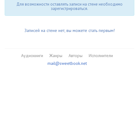
Для возможности оставлять записи на стене необходимо
зарегистрироваться.
Записей на стене нет, вы можете стать первым!
Аудиокниги
Жанры
Авторы
Исполнители
mail@sweetbook.net