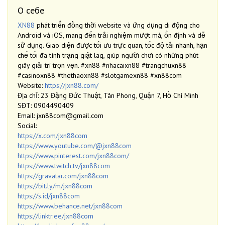
О себе
XN88
phát triển đồng thời website và ứng dụng di động cho
Android và iOS, mang đến trải nghiệm mượt mà, ổn định và dễ
sử dụng. Giao diện được tối ưu trực quan, tốc độ tải nhanh, hạn
chế tối đa tình trạng giật lag, giúp người chơi có những phút
giây giải trí trọn vẹn. #xn88 #nhacaixn88 #trangchuxn88
#casinoxn88 #thethaoxn88 #slotgamexn88 #xn88com
Website:
https://jxn88.com/
Địa chỉ: 23 Đặng Đức Thuật, Tân Phong, Quận 7, Hồ Chí Minh
SĐT: 0904490409
Email: jxn88com@gmail.com
Social:
https://x.com/jxn88com
https://www.youtube.com/@jxn88com
https://www.pinterest.com/jxn88com/
https://www.twitch.tv/jxn88com
https://gravatar.com/jxn88com
https://bit.ly/m/jxn88com
https://s.id/jxn88com
https://www.behance.net/jxn88com
https://linktr.ee/jxn88com