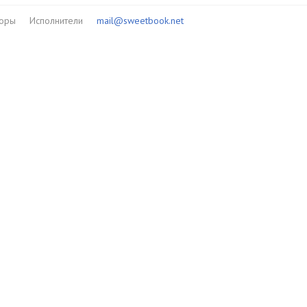
торы
Исполнители
mail@sweetbook.net