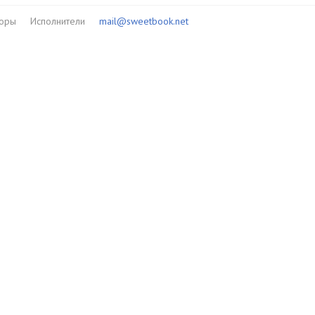
торы
Исполнители
mail@sweetbook.net