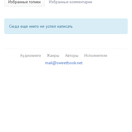
Избранные топики
Избранные комментарии
Сюда еще никто не успел написать
Аудиокниги
Жанры
Авторы
Исполнители
mail@sweetbook.net