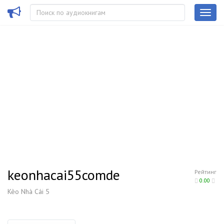
keonhacai55comde
Рейтинг
0.00
Kèo Nhà Cái 5