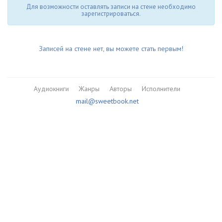
Для возможности оставлять записи на стене необходимо
зарегистрироваться.
Записей на стене нет, вы можете стать первым!
Аудиокниги
Жанры
Авторы
Исполнители
mail@sweetbook.net