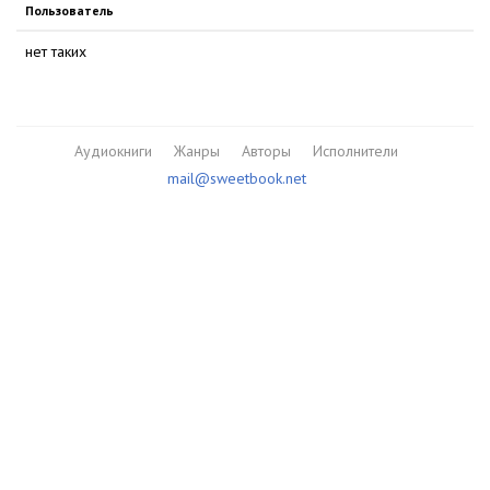
Пользователь
нет таких
Аудиокниги
Жанры
Авторы
Исполнители
mail@sweetbook.net