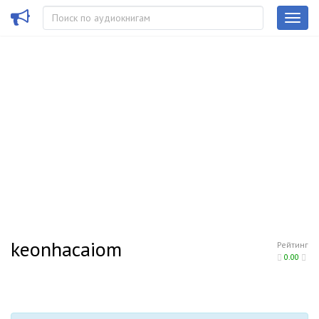
keonhacaiom
Рейтинг
0.00