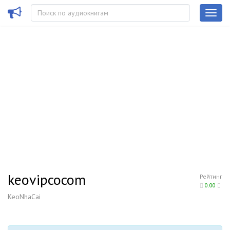
keovipcocom
Рейтинг
0.00
KeoNhaCai