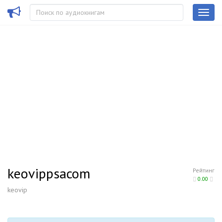
keovippsacom
Рейтинг
0.00
keovip