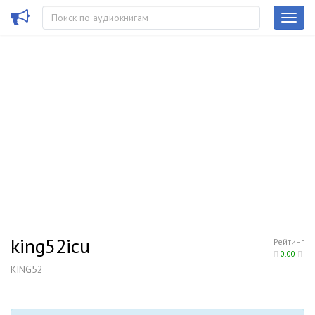
king52icu
Рейтинг
0.00
KING52