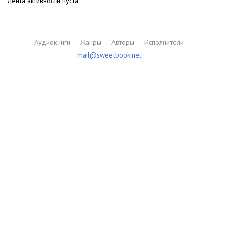
Лента активности пуста
Аудиокниги
Жанры
Авторы
Исполнители
mail@sweetbook.net