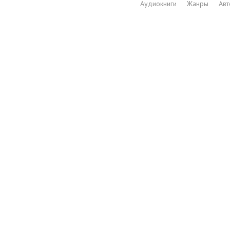
Аудиокниги
Жанры
Ав