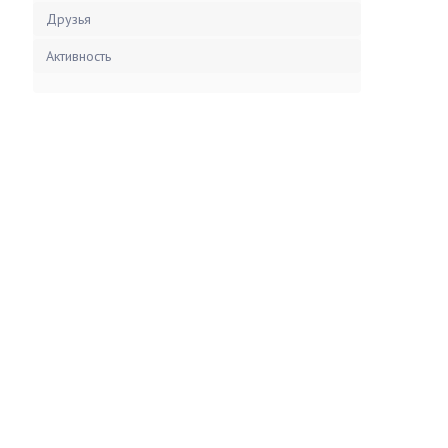
Друзья
Активность