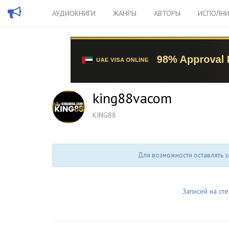
АУДИОКНИГИ
ЖАНРЫ
АВТОРЫ
ИСПОЛНИ
king88vacom
KING88
Для возможности оставлять з
Записей на сте