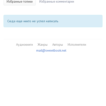
Избранные топики
Избранные комментарии
Сюда еще никто не успел написать
Аудиокниги
Жанры
Авторы
Исполнители
mail@sweetbook.net