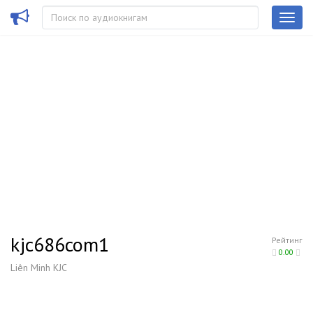
kjc686com1
Рейтинг
0.00
Liên Minh KJC