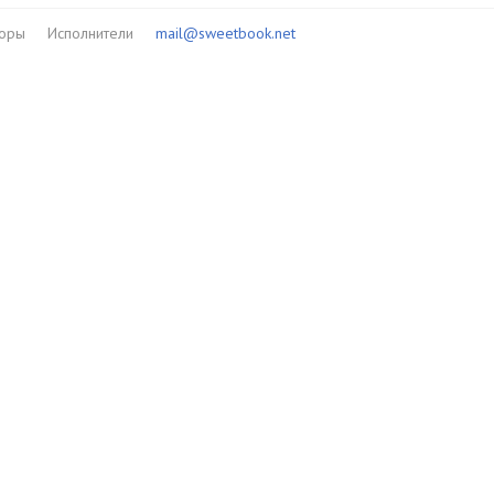
торы
Исполнители
mail@sweetbook.net