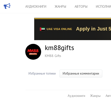
АУДИОКНИГИ
ЖАНРЫ
АВТОРЫ
ИСПОЛНИ
km88gifts
KM88 Gifts
Избранные топики
Избранные комментарии
Аудиокниги
Жанры
Ав