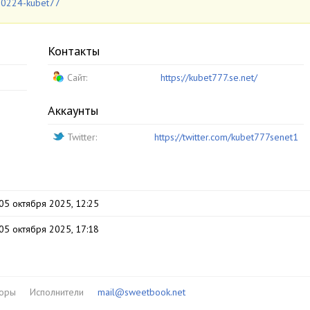
280224-kubet77
Контакты
Сайт:
https://kubet777.se.net/
Аккаунты
Twitter:
https://twitter.com/kubet777senet1
05 октября 2025, 12:25
05 октября 2025, 17:18
торы
Исполнители
mail@sweetbook.net