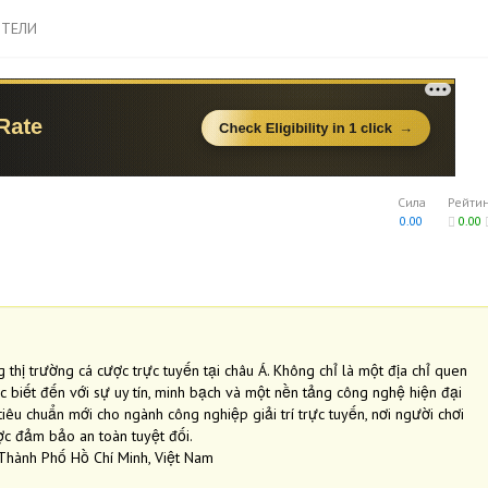
ТЕЛИ
Сила
Рейти
0.00
0.00
 thị trường cá cược trực tuyến tại châu Á. Không chỉ là một địa chỉ quen
 biết đến với sự uy tín, minh bạch và một nền tảng công nghệ hiện đại
iêu chuẩn mới cho ngành công nghiệp giải trí trực tuyến, nơi người chơi
ợc đảm bảo an toàn tuyệt đối.
, Thành Phố Hồ Chí Minh, Việt Nam