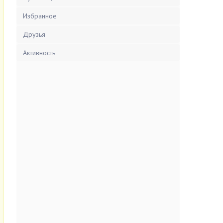
Избранное
Друзья
Активность