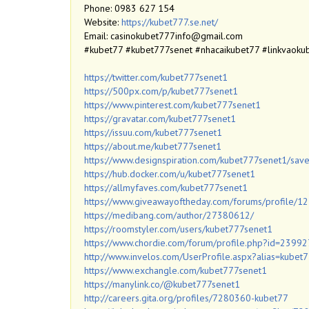
Phone: 0983 627 154
Website:
https://kubet777.se.net/
Email: casinokubet777info@gmail.com
#kubet77 #kubet777senet #nhacaikubet77 #linkvaoku
https://twitter.com/kubet777senet1
https://500px.com/p/kubet777senet1
https://www.pinterest.com/kubet777senet1
https://gravatar.com/kubet777senet1
https://issuu.com/kubet777senet1
https://about.me/kubet777senet1
https://www.designspiration.com/kubet777senet1/save
https://hub.docker.com/u/kubet777senet1
https://allmyfaves.com/kubet777senet1
https://www.giveawayoftheday.com/forums/profile/1
https://medibang.com/author/27380612/
https://roomstyler.com/users/kubet777senet1
https://www.chordie.com/forum/profile.php?id=2399
http://www.invelos.com/UserProfile.aspx?alias=kubet
https://www.exchangle.com/kubet777senet1
https://manylink.co/@kubet777senet1
http://careers.gita.org/profiles/7280360-kubet77