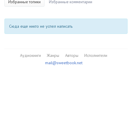
Избранные топики
Избранные комментарии
Сюда еще никто не успел написать
Аудиокниги
Жанры
Авторы
Исполнители
mail@sweetbook.net