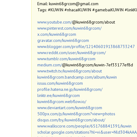
Email: kuwin68grcom@gmail.com
Tags: #KUWIN #nhacaiKUWIN #gamebaiKUWIN #link
www.youtube.com/
@kuwin68grcom/about
www.pinterest.com/kuwin68grcom/
x.com/kuwin68grcom
gravatar.com/kuwin68grcom
www.blogger.com/profile/12140601913868733247
www.reddit.com/user/kuwin68grcom/
www.tumblr.com/kuwin68grcom
medium.com/
@kuwin68grcom/kuwin-7ef33177ef8d
www.twitch.tv/kuwin68grcom/about
kuwin68grcom.bandcamp.com/album/kuwin
issuu.com/kuwin68grcom
profile.hatena.ne.jp/kuwin68grcom/
linktr.ee/kuwin68grcom
kuwin68grcom.webflow.io/
www.deviantart.com/kuwin68grcom
500px.com/p/kuwin68grcom?view=photos
disqus.com/by/kuwin68grcom/about/
www.walkscore.com/people/651768841391/kuwin
scholar.google.com/citations?hl=vi&user=Nld304kAAA