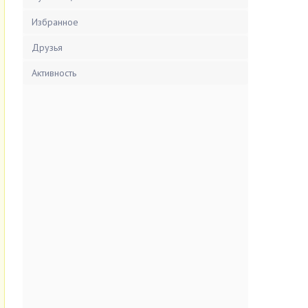
Избранное
Друзья
Активность