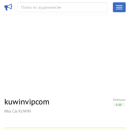
kuwinvipcom
Рейтинг
0.00
Nhà Cái KUWIN