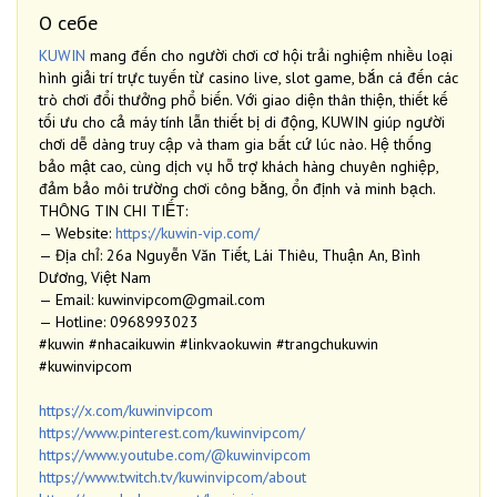
О себе
KUWIN
mang đến cho người chơi cơ hội trải nghiệm nhiều loại
hình giải trí trực tuyến từ casino live, slot game, bắn cá đến các
trò chơi đổi thưởng phổ biến. Với giao diện thân thiện, thiết kế
tối ưu cho cả máy tính lẫn thiết bị di động, KUWIN giúp người
chơi dễ dàng truy cập và tham gia bất cứ lúc nào. Hệ thống
bảo mật cao, cùng dịch vụ hỗ trợ khách hàng chuyên nghiệp,
đảm bảo môi trường chơi công bằng, ổn định và minh bạch.
THÔNG TIN CHI TIẾT:
— Website:
https://kuwin-vip.com/
— Địa chỉ: 26a Nguyễn Văn Tiết, Lái Thiêu, Thuận An, Bình
Dương, Việt Nam
— Email: kuwinvipcom@gmail.com
— Hotline: 0968993023
#kuwin #nhacaikuwin #linkvaokuwin #trangchukuwin
#kuwinvipcom
https://x.com/kuwinvipcom
https://www.pinterest.com/kuwinvipcom/
https://www.youtube.com/@kuwinvipcom
https://www.twitch.tv/kuwinvipcom/about