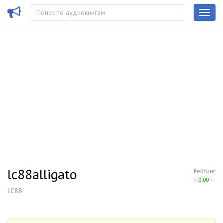
lc88alligato
Рейтинг
0.00
LC88