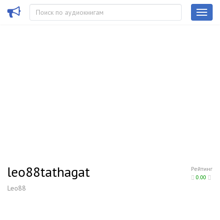
leo88tathagat
Рейтинг
0.00
Leo88