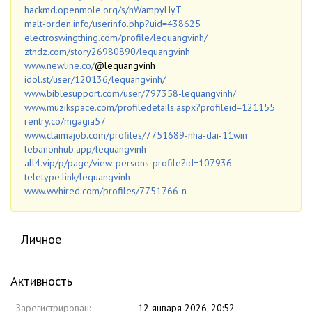
hackmd.openmole.org/s/nWampyHyT
malt-orden.info/userinfo.php?uid=438625
electroswingthing.com/profile/lequangvinh/
ztndz.com/story26980890/lequangvinh
www.newline.co/
@lequangvinh
idol.st/user/120136/lequangvinh/
www.biblesupport.com/user/797358-lequangvinh/
www.muzikspace.com/profiledetails.aspx?profileid=121155
rentry.co/mgagia57
www.claimajob.com/profiles/7751689-nha-dai-11win
lebanonhub.app/lequangvinh
all4.vip/p/page/view-persons-profile?id=107936
teletype.link/lequangvinh
www.wvhired.com/profiles/7751766-n
Личное
Активность
Зарегистрирован:
12 января 2026, 20:52