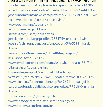
Address: 45 Nguyễn Thị Minh Khai, Quận 1, TP.HCM, Việt Nam.
fora.babinet.cz/profile.php?section=personality&id=107863
expatkidskorea.com/profile/nha-dai-11win-69652befdcb83/
jobs.suncommunitynews.com/profiles/7751623-nha-dai-11win
onlinevetjobs.com/author/lequangvinh/
www.betmma.tips/lequangvinh
audio.com/nha-djai-11win-5
sarah30.com/users/lequangvinh
jobs.lajobsportal.org/profiles/7751759-nha-dai-11win
jobs.nefeshinternational.org/employers/3965799-nha-dai-
11win
www.alora.io/forums/user/829348-lequangvinh/
kitsu.app/users/1672175
www.templepurohit.com/forums/users/hun-gv-a-nh26171/
ellak.gr/user/lequangvinhri/
kumu.io/lequangvinh/sandbox#untitled-map
vetstate.ru/forum/?PAGE_NAME=profile_view&UID=236175
www.iniuria.us/forum/member.php?642671-lequangvinh
careers.coloradopublichealth.org/profiles/7751890-nha-dai-
11win
forum.issabel.org/u/lequangvinh
www.themeqx.com/forums/users/lequangvinh
www.storenvy.com/lequangvinh