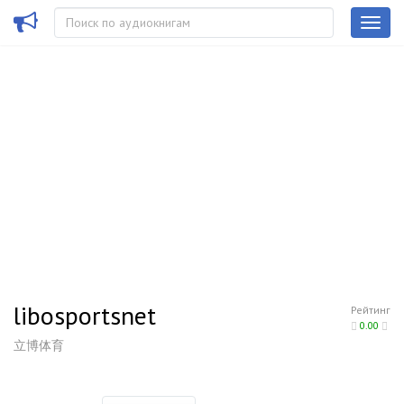
libosportsnet
Рейтинг
0.00
立博体育