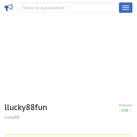
llucky88fun
Рейтинг
0.00
Lucky88