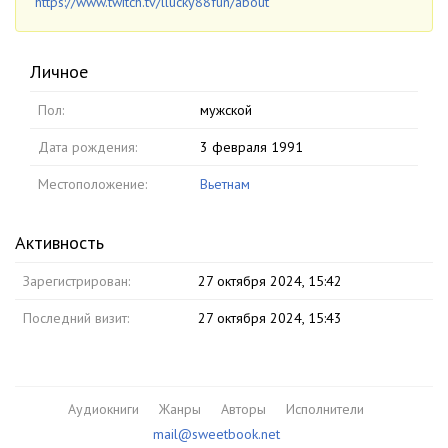
https://www.twitch.tv/llucky88fun/about
Личное
Пол:
мужской
Дата рождения:
3 февраля 1991
Местоположение:
Вьетнам
Активность
Зарегистрирован:
27 октября 2024, 15:42
Последний визит:
27 октября 2024, 15:43
Аудиокниги
Жанры
Авторы
Исполнители
mail@sweetbook.net