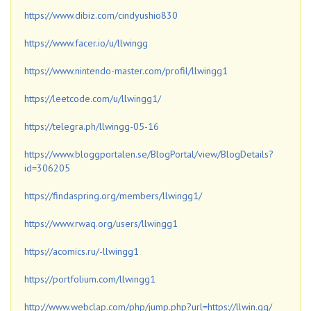
https://www.dibiz.com/cindyushio830
https://www.facer.io/u/llwingg
https://www.nintendo-master.com/profil/llwingg1
https://leetcode.com/u/llwingg1/
https://telegra.ph/llwingg-05-16
https://www.bloggportalen.se/BlogPortal/view/BlogDetails?
id=306205
https://findaspring.org/members/llwingg1/
https://www.rwaq.org/users/llwingg1
https://acomics.ru/-llwingg1
https://portfolium.com/llwingg1
http://www.webclap.com/php/jump.php?url=https://llwin.gg/