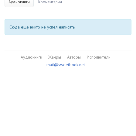
Аудиокниги
Комментарии
Сюда еще никто не успел написать
Аудиокниги
Жанры
Авторы
Исполнители
mail@sweetbook.net