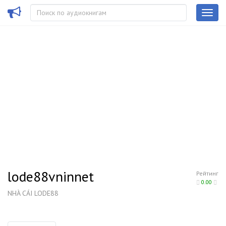
lode88vninnet
Рейтинг
0.00
NHÀ CÁI LODE88