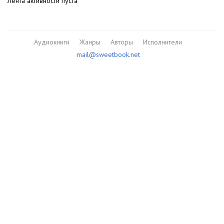
Лента активности пуста
Аудиокниги
Жанры
Авторы
Исполнители
mail@sweetbook.net