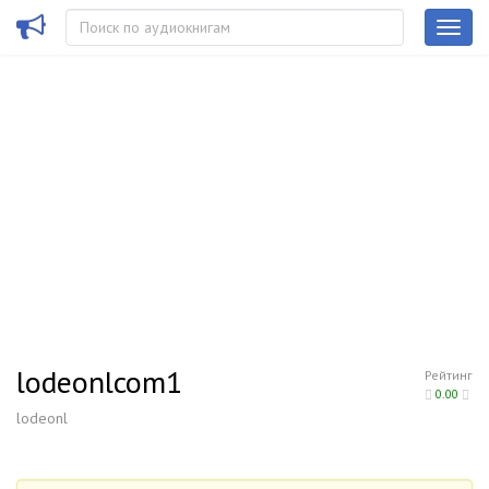
lodeonlcom1
Рейтинг
0.00
lodeonl