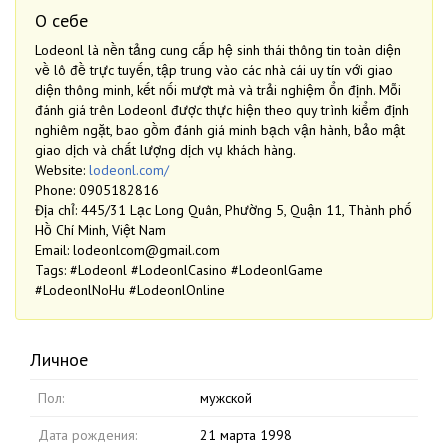
О себе
Lodeonl là nền tảng cung cấp hệ sinh thái thông tin toàn diện
về lô đề trực tuyến, tập trung vào các nhà cái uy tín với giao
diện thông minh, kết nối mượt mà và trải nghiệm ổn định. Mỗi
đánh giá trên Lodeonl được thực hiện theo quy trình kiểm định
nghiêm ngặt, bao gồm đánh giá minh bạch vận hành, bảo mật
giao dịch và chất lượng dịch vụ khách hàng.
Website:
lodeonl.com/
Phone: 0905182816
Địa chỉ: 445/31 Lạc Long Quân, Phường 5, Quận 11, Thành phố
Hồ Chí Minh, Việt Nam
Email: lodeonlcom@gmail.com
Tags: #Lodeonl #LodeonlCasino #LodeonlGame
#LodeonlNoHu #LodeonlOnline
Личное
Пол:
мужской
Дата рождения:
21 марта 1998