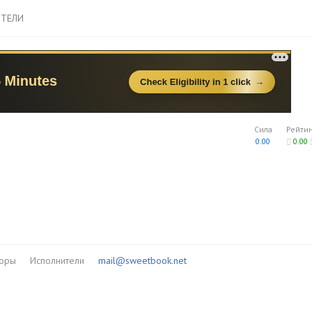
ТЕЛИ
Сила
Рейти
0.00
0.00
торы
Исполнители
mail@sweetbook.net