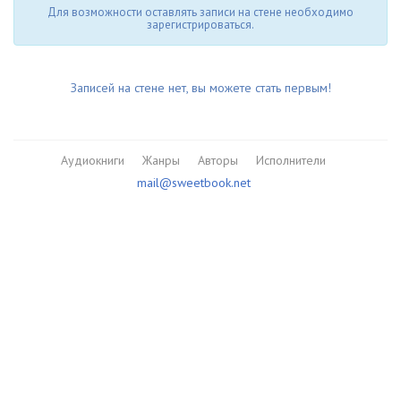
Для возможности оставлять записи на стене необходимо
зарегистрироваться.
Записей на стене нет, вы можете стать первым!
Аудиокниги
Жанры
Авторы
Исполнители
mail@sweetbook.net