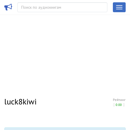
luck8kiwi
Рейтинг
0.00