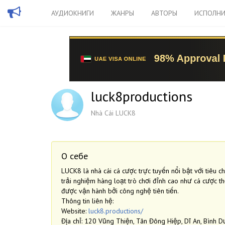
АУДИОКНИГИ
ЖАНРЫ
АВТОРЫ
ИСПОЛНИ
luck8productions
Nhà Cái LUCK8
О себе
LUCK8 là nhà cái cá cược trực tuyến nổi bật với tiêu c
trải nghiệm hàng loạt trò chơi đỉnh cao như cá cược thể
được vận hành bởi công nghệ tiên tiến.
Thông tin liên hệ:
Website:
luck8.productions/
Địa chỉ: 120 Vũng Thiện, Tân Đông Hiệp, Dĩ An, Bình 