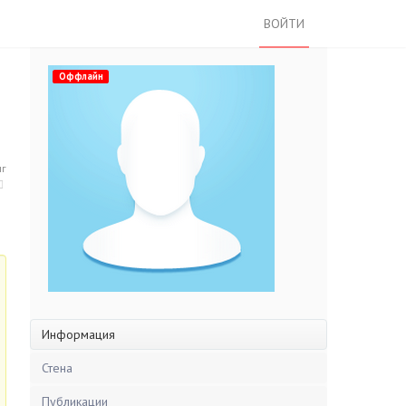
ВОЙТИ
Оффлайн
нг
Информация
Стена
Публикации