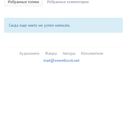
Избранные топики
Избранные комментарии
Сюда еще никто не успел написать
Аудиокниги
Жанры
Авторы
Исполнители
mail@sweetbook.net