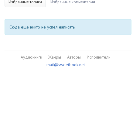
Избранные топики
Избранные комментарии
Сюда еще никто не успел написать
Аудиокниги
Жанры
Авторы
Исполнители
mail@sweetbook.net