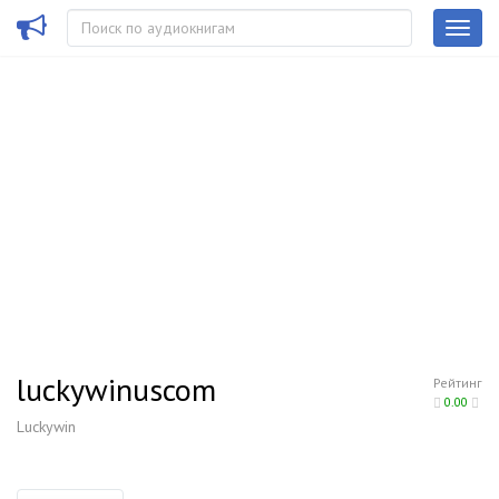
luckywinuscom
Рейтинг
0.00
Luckywin