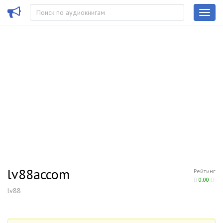
lv88accom
Рейтинг
0.00
lv88