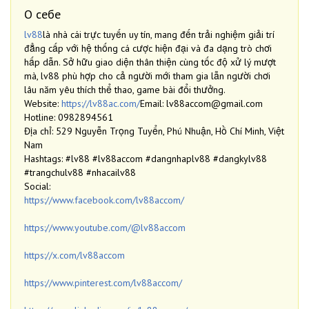
О себе
lv88
là nhà cái trực tuyến uy tín, mang đến trải nghiệm giải trí
đẳng cấp với hệ thống cá cược hiện đại và đa dạng trò chơi
hấp dẫn. Sở hữu giao diện thân thiện cùng tốc độ xử lý mượt
mà, lv88 phù hợp cho cả người mới tham gia lẫn người chơi
lâu năm yêu thích thể thao, game bài đổi thưởng.
Website:
https://lv88ac.com/
Email: lv88accom@gmail.com
Hotline: 0982894561
Địa chỉ: 529 Nguyễn Trọng Tuyển, Phú Nhuận, Hồ Chí Minh, Việt
Nam
Hashtags: #lv88 #lv88accom #dangnhaplv88 #dangkylv88
#trangchulv88 #nhacailv88
Social:
https://www.facebook.com/lv88accom/
https://www.youtube.com/@lv88accom
https://x.com/lv88accom
https://www.pinterest.com/lv88accom/