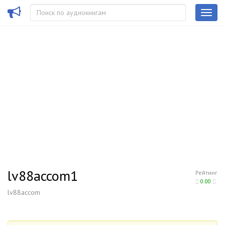
lv88accom1
Рейтинг
0.00
lv88accom