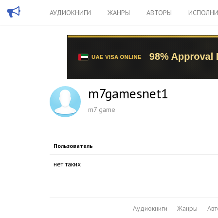
АУДИОКНИГИ
ЖАНРЫ
АВТОРЫ
ИСПОЛНИ
m7gamesnet1
m7 game
Пользователь
нет таких
Аудиокниги
Жанры
Ав