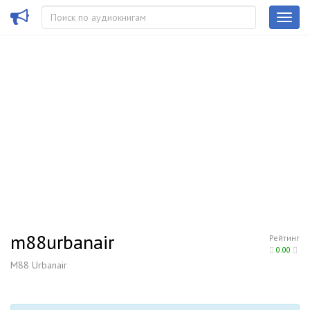
m88urbanair
Рейтинг
0.00
M88 Urbanair