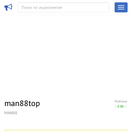
man88top
Рейтинг
0.00
MAN88