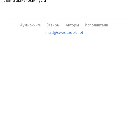
Лента активности пуста
Аудиокниги
Жанры
Авторы
Исполнители
mail@sweetbook.net