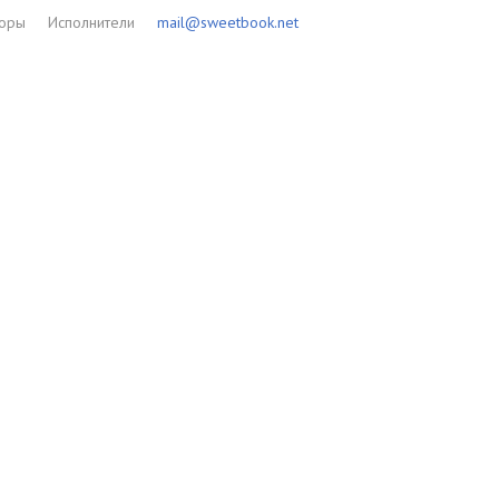
торы
Исполнители
mail@sweetbook.net