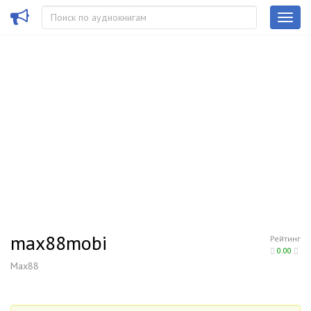
max88mobi
Рейтинг
0.00
Max88