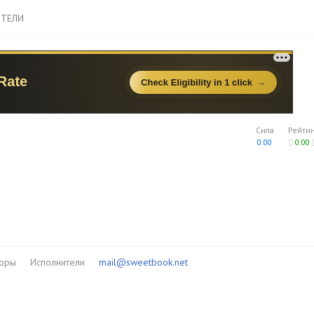
ТЕЛИ
Сила
Рейти
0.00
0.00
торы
Исполнители
mail@sweetbook.net