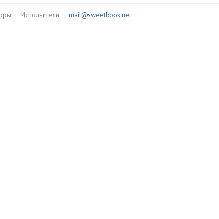
торы
Исполнители
mail@sweetbook.net