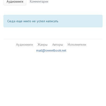
Аудиокниги
Комментарии
Сюда еще никто не успел написать
Аудиокниги
Жанры
Авторы
Исполнители
mail@sweetbook.net