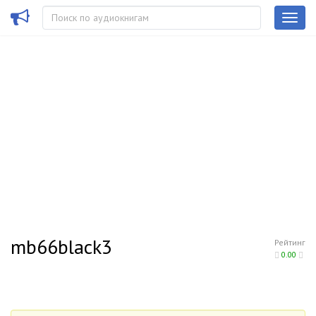
mb66black3
Рейтинг
0.00